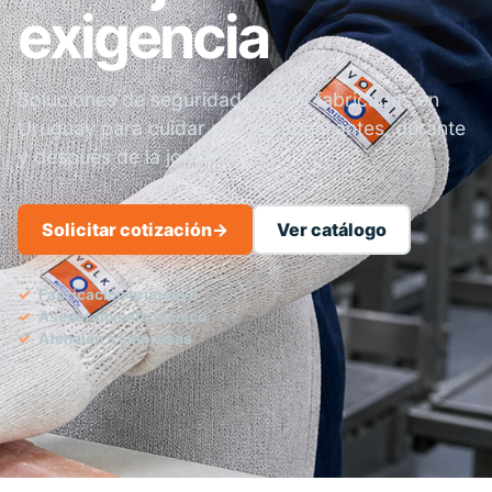
exigencia
Soluciones de seguridad laboral fabricadas en
Uruguay para cuidar a tu personal antes, durante
y después de la jornada.
Solicitar cotización
→
Ver catálogo
Fabricación uruguaya
Asesoramiento técnico
Atención a empresas