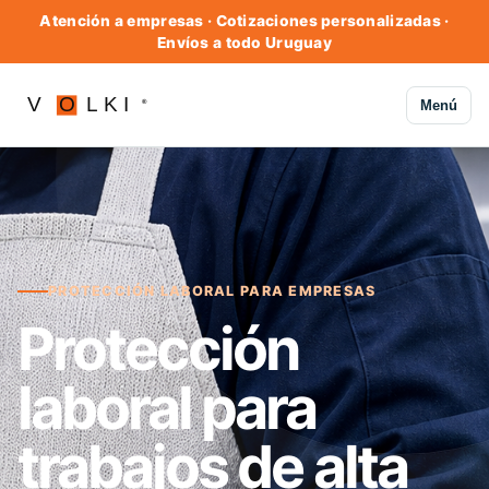
Atención a empresas · Cotizaciones personalizadas ·
Envíos a todo Uruguay
Menú
PROTECCIÓN LABORAL PARA EMPRESAS
Protección
laboral para
trabajos de alta