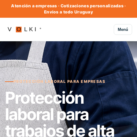
Atención a empresas · Cotizaciones personalizadas ·
Envíos a todo Uruguay
Menú
PROTECCIÓN LABORAL PARA EMPRESAS
Protección
laboral para
trabajos de alta