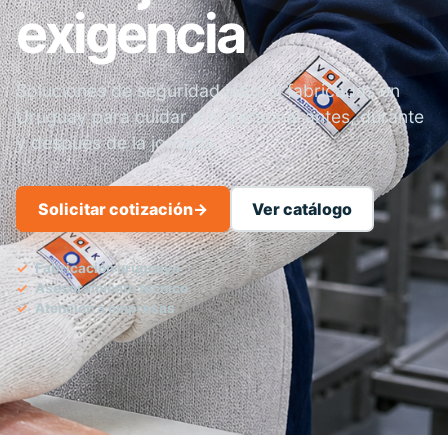
exigencia
Soluciones de seguridad laboral fabricadas en
Uruguay para cuidar a tu personal antes, durante
y después de la jornada.
Solicitar cotización
→
Ver catálogo
Fabricación uruguaya
Asesoramiento técnico
Atención a empresas