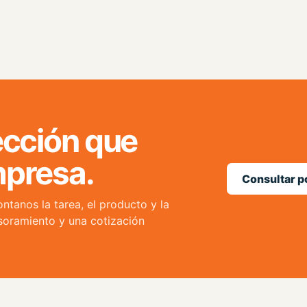
ección que
mpresa.
Consultar 
tanos la tarea, el producto y la
soramiento y una cotización