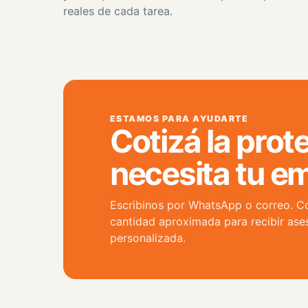
reales de cada tarea.
ESTAMOS PARA AYUDARTE
Cotizá la prot
necesita tu e
Escribinos por WhatsApp o correo. Con
cantidad aproximada para recibir ase
personalizada.