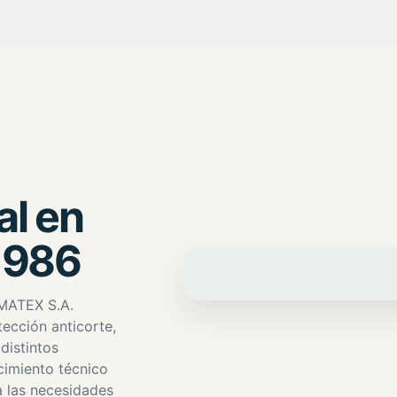
al en
1986
UMATEX S.A.
ección anticorte,
distintos
cimiento técnico
 las necesidades