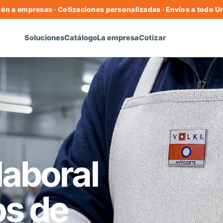
ón a empresas · Cotizaciones personalizadas · Envíos a todo 
Soluciones
Catálogo
La empresa
Cotizar
laboral
os de