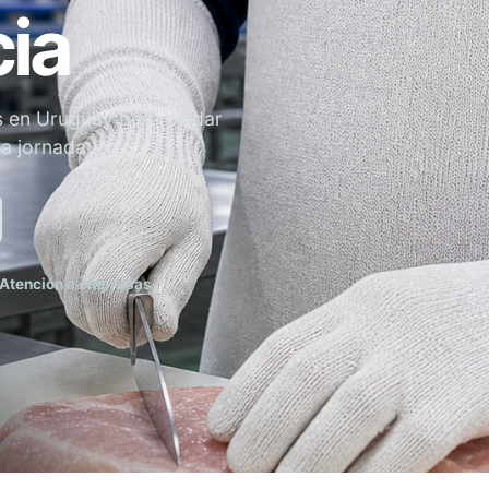
cia
s en Uruguay para cuidar
la jornada.
Atención a empresas